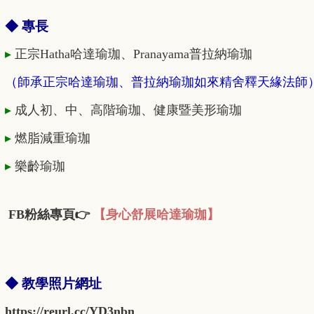
◆ 專長
▸
正宗Hatha哈達瑜珈、Pranayama普拉納瑜珈
（師承正宗哈達瑜珈、普拉納瑜珈如來精舍釋天緣法師
▸
成人初、中、高階瑜珈、健康暨美形瑜珈
▸
燃脂減重瑜珈
▸
樂齡瑜珈
FB粉絲專頁👉
【身心舒展哈達瑜珈】
◆ 教學照片網址
https://reurl.cc/YD3nbn