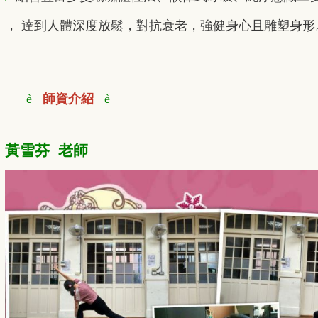
， 達到人體深度放鬆，對抗衰老，強健身心且雕塑身形
è
師資介紹
è
黃雪芬 老師