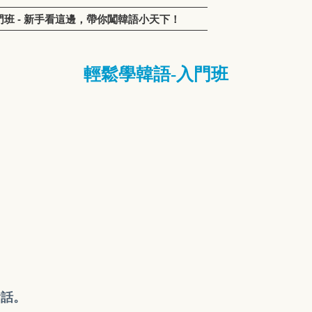
語-入門班 - 新手看這邊，帶你闖韓語小天下！
輕鬆學韓語-入門班
會話。