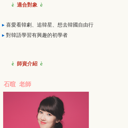
è
適合對象
è
▸
喜愛看韓劇、追韓星、想去韓國自由行
▸
對韓語學習有興趣的初學者
è
師資介紹
è
石暄 老師