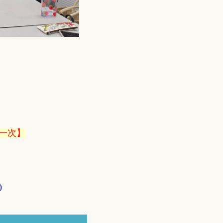
課一次】
)