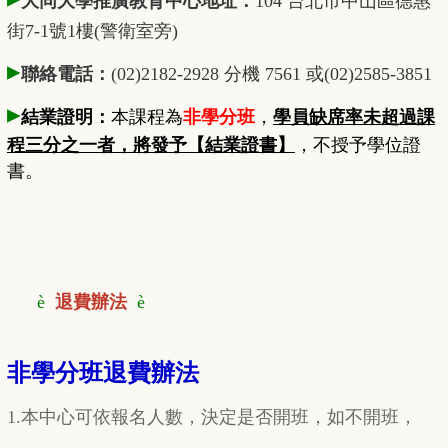
大同大學推廣教育中心地址：
104 台北市中山區德惠
街7-1號1樓(警衛室旁)
▸
聯絡電話：
(02)2182-2928 分機 7561 或(02)2585-3851
▸
結業證明：
本課程為
非學分班
，
學員缺席率未超過課
程三分之一者，將發予【結業證書】
，不授予學位證
書。
è
退費辦法
è
非學分班退費辦法
1.本中心可依報名人數，決定是否開班，如不開班，