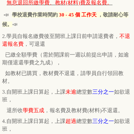
無息退回所繳學費、教材(材料)費及報名費。
📣
學校退費作業時間約
30 - 45 個 工作天
，敬請耐心等
📣
候。
2.學員自報名繳費後至開班上課日前申請退費者，
不退
還報名費
，
可退還
已繳全額學費
（需於開課前一週以前提出申請，如逾
期
僅
退還學費之九成），
如教材已購買，教材費
不退還，
請學員自行
領回教
材。
3.自開班上課日算起，上課
未逾
總堂數
三分之一
如欲退
班，
退所收
學費五成
，
報名費及教材費(材料)不退還。
4.自開班上課日算起，上課
超過
總堂數
三分之一
如欲退
班，