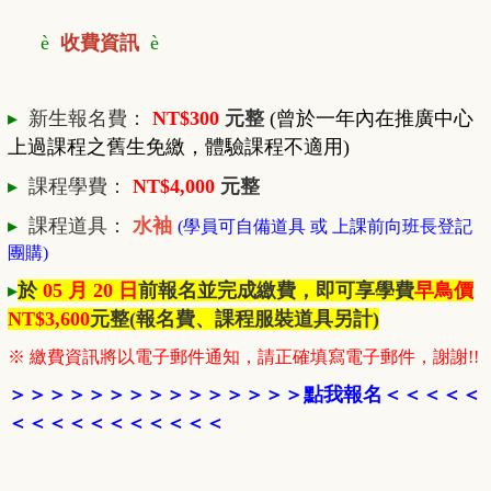
è
收費資訊
è
▸
新生報名費：
NT$300
元整
(曾於一年內在推廣中心
上過課程之舊生免繳，體驗課程不適用)
▸
課程學費：
NT$4,000
元整
▸
課程道具
：
水袖
(學員可自備道具 或 上課前向班長登記
團購)
▸
於
05 月 20 日
前報名並完成繳費，即可享學費
早鳥價
NT$3,600
元整
(報名費、課程服裝道具另計)
※ 繳費資訊將以電子郵件通知，請正確填寫電子郵件，謝謝!!
＞
＞
＞
＞
＞
＞
＞
＞
＞
＞
＞
＞
＞
＞
＞
點我報名
＜
＜＜＜
＜
＜＜
＜
＜
＜＜＜
＜
＜
＜
＜