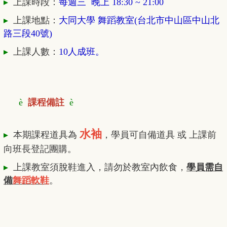
▸
上課時段：
每週三 晚上 18:30 ~ 21
:00
▸
上課地點：
大同大學 舞蹈教室(台北市中山區中山北
路三段40號)
▸
上課人數：
10人成班。
è
課程備註
è
水袖
▸
本期課程道具為
，學員可自備道具 或 上課前
向班長登記團購。
▸
上課教室須脫鞋進入，請勿於教室內飲食，
學員需自
備
舞蹈軟鞋
。