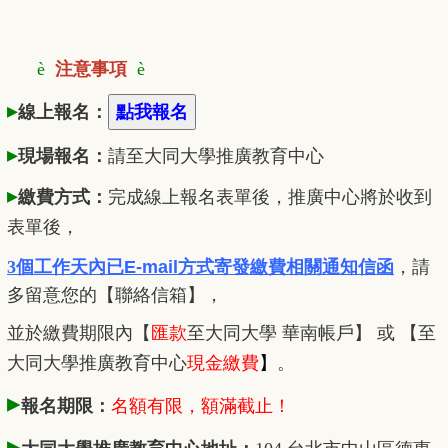
è
注意事項
è
▸
線上報名：
▸
現場報名：
請至大同大學推廣
教
育中心
▸
繳費方式：
完成線上報名表單後，推廣中心將於收到
表單後，
3個工作天內已
E-mail方式寄發繳費相關通知信函
，
請
多留意您的【聯絡信箱】，
並於繳費期限內
【
匯款
至大同大學 華南帳戶】 或 【至
大同大學推廣教育中心
現金繳費
】
。
▸
報名期限：
名額有限，額滿截止！
▸